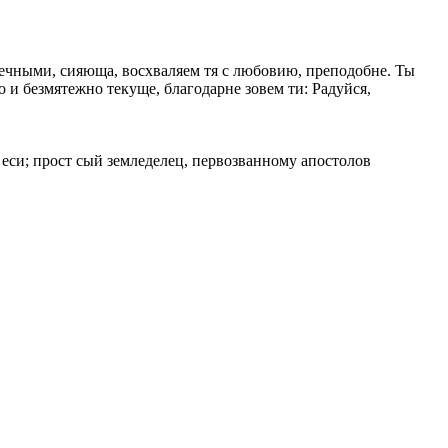
нечными, сияюща, восхваляем тя с любовию, преподобне. Ты
 и безмятежно текуще, благодарне зовем ти: Радуйся,
 еси; прост сый земледелец, первозванному апостолов