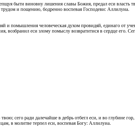
, непщуя быти виновну лишения славы Божия, предал еси власть 
е, трудом и пощению, бодренно воспевая Господеви: Аллилуиа.
ляй и помышления человеческая духом провидяй, единаго от учен
я, возбранил еси злому помыслу возвратитися в сердце его. Сег
ою; сего ради далечайше в дебрь отбегл еси, и во глубине гор,
цам, в молитве терпел еси, воспевая Богу: Аллилуиа.