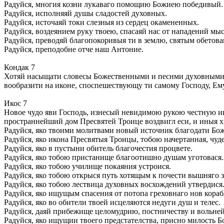
Радуйся, многия козни лукаваго помощию Божиею победивый.
Радуйся, исполняяй душы сладостей духовных.
Радуйся, источаяй токи слезныя из сердец окамененных.
Радуйся, воздеянием руку твоею, спасаяй нас от нападений мы
Радуйся, преводяй благопокоривыя ти в землю, святым обетов
Радуйся, преподобне отче наш Антоние.
Кондак 7
Хотяй насыщати словесы Божественными и песнми духовными с
вообразити на иконе, споспешествующу ти самому Господу, Ему
Икос 7
Новое чудо яви Господь, изнесый невидимою рукою честную ик
пространнейший дом Пресвятей Троице воздвигл еси, и иныя х
Радуйся, яко твоими молитвами новый источник благодати Бож
Радуйся, яко икона Пресвятыя Троицы, тобою начертанная, чуд
Радуйся, яко в пустыни обитель благочестия процвете.
Радуйся, яко тобою пристанище благоотишно душам уготовася.
Радуйся, яко тобою училище покаяния устроися.
Радуйся, яко тобою открыся путь хотящым к почести вышняго 
Радуйся, яко тобою лествица духовных восхождений утвердися
Радуйся, яко ищущым спасения от потопа греховнаго нов кораб
Радуйся, яко во обители твоей исцеляются недуги душ и телес.
Радуйся, даяй прибежище целомудрию, постничеству и вольне
Радуйся, яко ищущии твоего предстателства, присно милость 