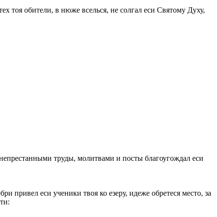
ех тоя обители, в нюже вселься, не солгал еси Святому Духу,
т непрестанными труды, молитвами и посты благоугождал еси
и привел еси ученики твоя ко езеру, идеже обретеся место, за
ти: