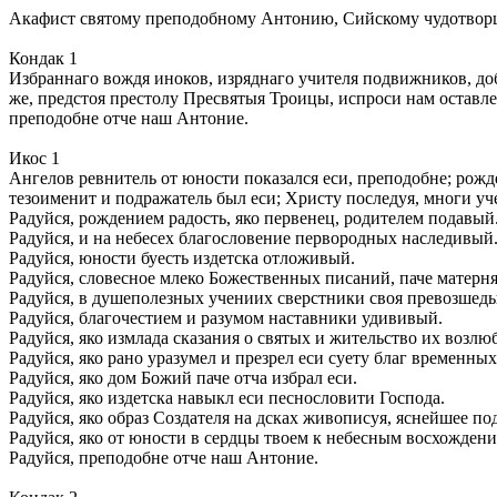
Акафист святому преподобному Антонию, Сийскому чудотвор
Кондак 1
Избраннаго вождя иноков, изряднаго учителя подвижников, до
же, предстоя престолу Пресвятыя Троицы, испроси нам оставлен
преподобне отче наш Антоние.
Икос 1
Ангелов ревнитель от юности показался еси, преподобне; рожд
тезоименит и подражатель был еси; Христу последуя, многи уче
Радуйся, рождением радость, яко первенец, родителем подавый
Радуйся, и на небесех благословение первородных наследивый
Радуйся, юности буесть издетска отложивый.
Радуйся, словесное млеко Божественных писаний, паче матерн
Радуйся, в душеполезных учениих сверстники своя превозшед
Радуйся, благочестием и разумом наставники удививый.
Радуйся, яко измлада сказания о святых и жительство их возлю
Радуйся, яко рано уразумел и презрел еси суету благ временных
Радуйся, яко дом Божий паче отча избрал еси.
Радуйся, яко издетска навыкл еси песнословити Господа.
Радуйся, яко образ Создателя на дсках живописуя, яснейшее по
Радуйся, яко от юности в сердцы твоем к небесным восхождени
Радуйся, преподобне отче наш Антоние.