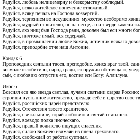
Радуйся, любовь нелицемерну и безкорыстну соблюдый.
Радуйся, всяко житейское попечение отложивый.
Радуйся, всяку печаль на Господа возвергий.
Радуйся, терпением во искушениих, мужество необоримо явив
Радуйся, мудрый строителю, не на песце, а на тверде камени зи
Радуйся, яко нищ быв Господа ради, доволен был еси многи бо
Радуйся, ничтоже имый, вся содержай.
Радуйся, в промышлении любве Божия, источник всякаго дово
Радуйся, преподобне отче наш Антоние.
Кондак 6
Проповедник святыни твоея, преподобне, явися враг твой, еди
возможе озлобити ю, народа ради, со оружии обстояща ю; увед
сый, с любовию отпустив его, воспел еси Богу: Аллилуиа.
Икос 6
Возсиял еси яко звезда светлая, лучами святыни озаряя Россию;
строиши пустынное жительство, предаде себе и царство свое 
Радуйся, российских царей предстателю.
Радуйся, Отечествия твоего хранителю.
Радуйся, светильниче, горяй любовию и светяй святынею.
Радуйся, воеводо полка иноческаго.
Радуйся, правый водителю ищущих спасения.
Радуйся, силою Божиею изимаяй из плена греховнаго.
Радуйся, свобождай от работы суетныя.