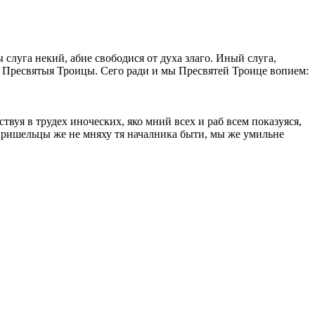
слуга некий, абие свободися от духа злаго. Иный слуга,
аз Пресвятыя Троицы. Сего ради и мы Пресвятей Троице вопием:
вуя в трудех иноческих, яко мний всех и раб всем показуяся,
 пришельцы же не мняху тя началника быти, мы же умильне