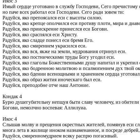
Икос 3
Имый сердце уготовано в службу Господеви, Сего пречистому об
но паче всех работал еси Господеви. Сего ради зовем ти:
Радуйся, яко препоясался еси с высоты силою.
Радуйся, яко крепце ополчился еси противу плоти, мира и диав
Радуйся, яко приискренне принеслся еси Богови.
Радуйся, яко сраспялся еси Христу.
Радуйся, яко сладце понесл еси бремя Его.
Радуйся, яко смирением украсился еси.
Радуйся, яко вся, якже на земли, мудрования отринул еси.
Радуйся, яко постническими труды Богу угодил еси.
Радуйся, яко глаголы Божественными душу напитал и укрепил 
Радуйся, яко бодренною молитвою и псалмопением дух твой о
Радуйся, яко бдении всенощными и хранением сердца уготовал 
Радуйся, яко образ жития иноческаго был еси.
Радуйся, преподобне отче наш Антоние.
Кондак 4
Бурю душегубительну непщуя быти славу человечу, из обители 
Богови, немолчно воспевая: Аллилуиа.
Икос 4
Слышав молву и прещения окрестных жителей, помянув еси слов
многа лета в жилище иноком назнаменанное, и посреде дебрей, 
Радуйся, смиренномудрием всяку распрю погасивый.