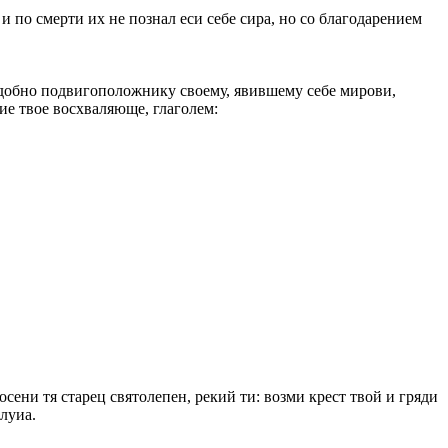
 по смерти их не познал еси себе сира, но со благодарением
одобно подвигоположнику своему, явившему себе мирови,
ние твое восхваляюще, глаголем:
сени тя старец святолепен, рекий ти: возми крест твой и гряди
илуиа.