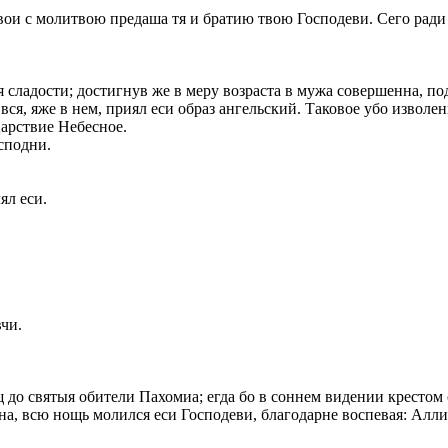
ои с молитвою предаша тя и братию твою Господеви. Сего ради и
 сладости; достигнув же в меру возраста в мужа совершенна, п
 вся, яже в нем, приял еси образ ангельский. Таковое убо изволе
Царствие Небесное.
осподни.
ял еси.
чи.
до святыя обители Пахомиа; егда бо в соннем видении крестом о
 сна, всю нощь молился еси Господеви, благодарне воспевая: Алл