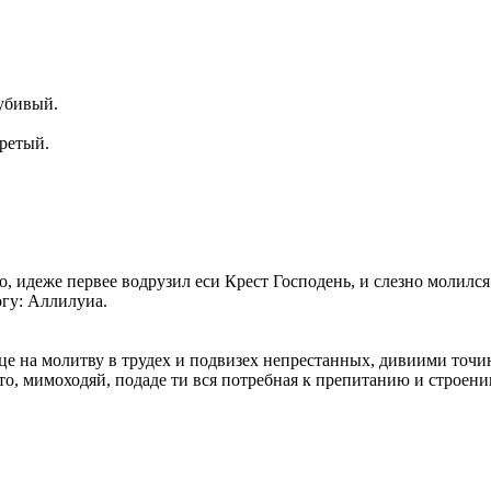
.
губивый.
бретый.
о, идеже первее водрузил еси Крест Господень, и слезно молилс
огу: Аллилуиа.
це на молитву в трудех и подвизех непрестанных, дивиими точию
о, мимоходяй, подаде ти вся потребная к препитанию и строен