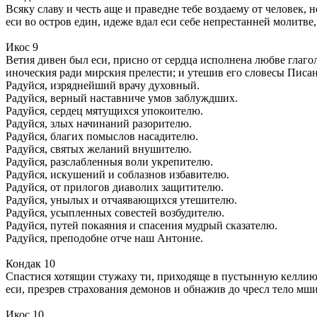
Всяку славу и честь аще и праведне тебе воздаему от человек
еси во остров един, идеже вдал еси себе непрестанней молитв
Икос 9
Ветия дивен был еси, присно от сердца исполнена любве глаго
иноческия ради мирския прелести; и утешив его словесы Писани
Радуйся, изряднейший врачу духовный.
Радуйся, верный наставниче умов заблуждших.
Радуйся, сердец мятущихся упокоителю.
Радуйся, злых начинаний разорителю.
Радуйся, благих помыслов насадителю.
Радуйся, святых желаний внушителю.
Радуйся, разслабленныя воли укрепителю.
Радуйся, искушений и соблазнов избавителю.
Радуйся, от прилогов диаволих защитителю.
Радуйся, унылых и отчаявающихся утешителю.
Радуйся, усыпленных совестей возбудителю.
Радуйся, путей покаяния и спасения мудрый сказателю.
Радуйся, преподобне отче наш Антоние.
Кондак 10
Спастися хотящии стужаху ти, приходяще в пустынную келлию тв
еси, презрев страхования демонов и обнажив до чресл тело мши
Икос 10