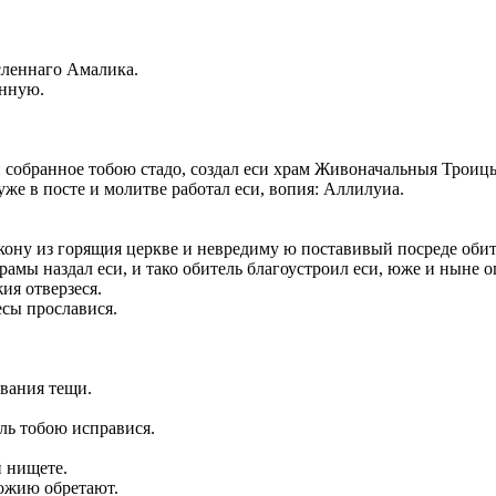
сленнаго Амалика.
анную.
обранное тобою стадо, создал еси храм Живоначальныя Троицы
же в посте и молитве работал еси, вопия: Аллилуиа.
ону из горящия церкве и невредиму ю поставивый посреде обите
рамы наздал еси, и тако обитель благоустроил еси, юже и ныне
ия отверзеся.
есы прославися.
звания тещи.
.
ль тобою исправися.
й нищете.
Божию обретают.