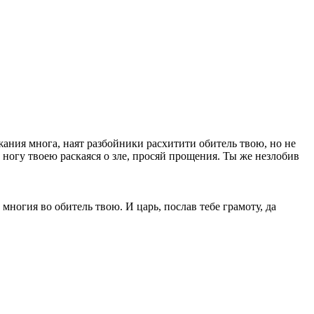
жания многа, наят разбойники расхитити обитель твою, но не
ногу твоею раскаяся о зле, просяй прощения. Ты же незлобив
многия во обитель твою. И царь, послав тебе грамоту, да