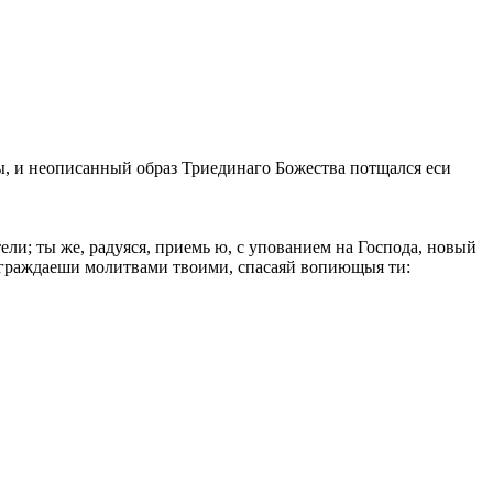
, и неописанный образ Триединаго Божества потщался еси
ли; ты же, радуяся, приемь ю, с упованием на Господа, новый
 ограждаеши молитвами твоими, спасаяй вопиющыя ти: