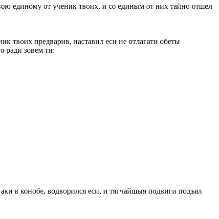
твою единому от ученик твоих, и со единым от них тайно отшел
ик твоих предварив, наставил еси не отлагати обеты
о ради зовем ти:
 аки в конобе, водворился еси, и тягчайшыя подвиги подъял