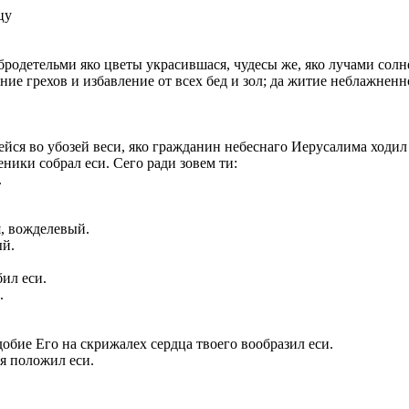
цу
бродетельми яко цветы украсившася, чудесы же, яко лучами сол
ие грехов и избавление от всех бед и зол; да житие неблажненно
ейся во убозей веси, яко гражданин небеснаго Иерусалима ходил
ники собрал еси. Сего ради зовем ти:
.
.
я, вожделевый.
ый.
бил еси.
.
добие Его на скрижалех сердца твоего вообразил еси.
я положил еси.