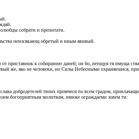
ый.
ждяй.
голюбцы собрати и препитати.
льства неизсякающ обретый и иным явивый.
н от приставник к собиранию даней; он бо, непщуя тя имуща стя
евый же, яко не человеки, но Силы Небесными охраняешися, при 
 слава добродетелей твоих промчеся по всем градом, привлачащи 
твоим богоприятным молитвам, имиже ограждаеми зовем ти: