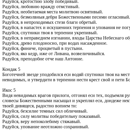
Радуйся, кротостию злобу победивый.
Радуйся, любовию вражду отмстивый.
Радуйся, необитаемая места молитвою освятивый.
Радуйся, безмолвныя дебри Божественными песнми огласивый
Радуйся, в непроходимых стези благи обретый.
Радуйся, в напастех и искушениих терпения и упования не по
Радуйся, спутники твоя в терпении укрепивый.
Радуйся, в неправеднем изгнании, входы Царства Небеснаго о
Радуйся, древо плодоносно, при водах насажденное.
Радуйся, финиче, процветый в пустыни.
Радуйся, яко кедр, иже от Ливана, возвеличивыйся.
Радуйся, преподобне отче наш Антоние.
Кондак 5
Боготечней звезде уподобился еси водяй спутники твоя на мест
невидимых, и утвердити в терпении нести крест свой и пети Б
Икос 5
Видя невидимых врагов прилоги, отгонял еси тех, подъемля ру
словесы Божественными насыщал и укреплял еси, дондеже нект
твоей дивящеся, радостно вопием ти:
Радуйся, безсилие темных сил обличивый.
Радуйся, силу молитвы победительну показавый.
Радуйся, веру непоколебиму стяжавый.
Радуйся, упование неотложно сохранивый.