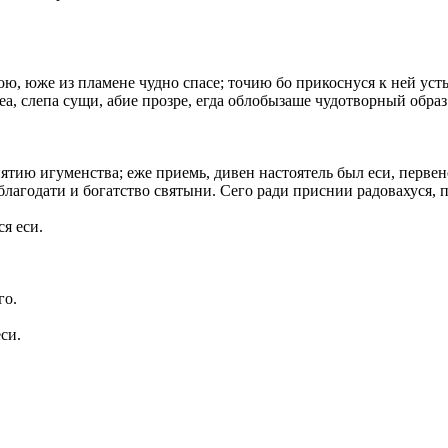
ю, юже из пламене чудно спасе; точию бо прикоснуся к ней усты 
реа, слепа сущи, абие прозре, егда облобызаше чудотворный обр
тию игуменства; еже приемь, дивен настоятель был еси, первенст
благодати и богатство святыни. Сего ради приснии радовахуся,
ся еси.
го.
си.