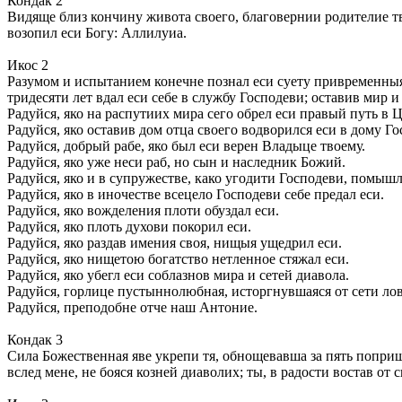
Кондак 2
Видяще близ кончину живота своего, благовернии родителие тв
возопил еси Богу: Аллилуиа.
Икос 2
Разумом и испытанием конечне познал еси суету привременныя
тридесяти лет вдал еси себе в службу Господеви; оставив мир и
Радуйся, яко на распутиих мира сего обрел еси правый путь в 
Радуйся, яко оставив дом отца своего водворился еси в дому Г
Радуйся, добрый рабе, яко был еси верен Владыце твоему.
Радуйся, яко уже неси раб, но сын и наследник Божий.
Радуйся, яко и в супружестве, како угодити Господеви, помышл
Радуйся, яко в иночестве всецело Господеви себе предал еси.
Радуйся, яко вожделения плоти обуздал еси.
Радуйся, яко плоть духови покорил еси.
Радуйся, яко раздав имения своя, нищыя ущедрил еси.
Радуйся, яко нищетою богатство нетленное стяжал еси.
Радуйся, яко убегл еси соблазнов мира и сетей диавола.
Радуйся, горлице пустыннолюбная, исторгнувшаяся от сети лов
Радуйся, преподобне отче наш Антоние.
Кондак 3
Сила Божественная яве укрепи тя, обнощевавша за пять поприщ 
вслед мене, не бояся козней диаволих; ты, в радости востав от