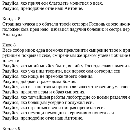
Радуйся, яко приял еси благодать молитися о всех.
Радуйся, преподобне отче наш Антоние.
Кондак 8
Странная чудеса во обители твоей сотвори Господь своею иконо
положен быв пред нею, избавися падучия болезни; и сестра ие
Аллилуиа.
Икос 8
Весь собор инок едва возможе преклонити смирение твое к прия
рубищем покрывая себе, смиренным же зраком утаевая обилие 
зовем ти:
Радуйся, яко мний мняйся быти, велий у Господа славы вменил
Радуйся, яко уча ины творити, вся первее сам сотворил еси.
Радуйся, яко нощь не преможе твоего бдения.
Радуйся, добрый страже дома Божия.
Радуйся, яко в зраце твоем присно являшеся трезвение ума твое
Радуйся, правило веры и образ смирения.
Радуйся, яко тягчайшыя работы люботрудне со всеми разделял е
Радуйся, яко болящым усердно послужил еси.
Радуйся, яко странныя ввел и нищыя препитал еси.
Радуйся, яко немощи немощных терпеливно понесл еси.
Радуйся, преподобне отче наш Антоние.
Кондак 9