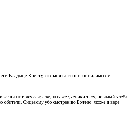
я еси Владыце Христу, сохранити тя от враг видимых и
 зелии питался еси; алчущыя же ученики твоя, не имый хлеба,
ию обители. Сицевому убо смотрению Божию, якоже и вере