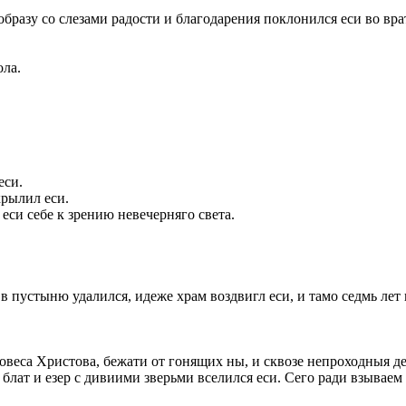
разу со слезами радости и благодарения поклонился еси во врат
ола.
еси.
крылил еси.
еси себе к зрению невечерняго света.
в пустыню удалился, идеже храм воздвигл еси, и тамо седмь ле
еса Христова, бежати от гонящих ны, и сквозе непроходныя дебр
блат и езер с дивиими зверьми вселился еси. Сего ради взываем 